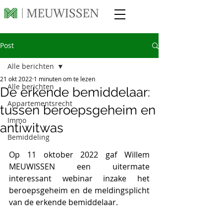
Post
Alle berichten
21 okt 2022
1 minuten om te lezen
Alle berichten
De erkende bemiddelaar:
Appartementsrecht
tussen beroepsgeheim en
Immo
antiwitwas
Bemiddeling
Op 11 oktober 2022 gaf Willem 
MEUWISSEN een uitermate 
interessant webinar inzake het 
beroepsgeheim en de meldingsplicht 
van de erkende bemiddelaar.