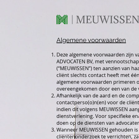
Algemene voorwaarden
Deze algemene voorwaarden zijn v
ADVOCATEN BV, met vennootschapsz
(“MEUWISSEN”) ten aanzien van haar
cliënt slechts contact heeft met é
algemene voorwaarden primeren op 
overeengekomen door een van de
Afhankelijk van de aard en de comp
contactperso(o)n(en) voor de cli
indien dit volgens MEUWISSEN aang
dienstverlening. Voor specifieke 
doen op de diensten van advocate
Wanneer MEUWISSEN gehouden is om
cliëntenonderzoek te verrichten, z