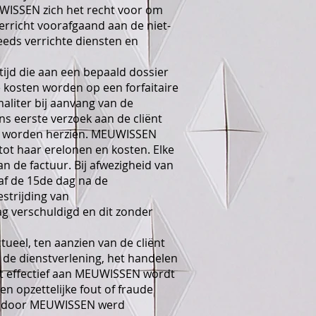
WISSEN zich het recht voor om
erricht voorafgaand aan de niet-
eeds verrichte diensten en
ijd die aan een bepaald dossier
 kosten worden op een forfaitaire
aliter bij aanvang van de
ns eerste verzoek aan de cliënt
ht worden herzien. MEUWISSEN
tot haar erelonen en kosten. Elke
n de factuur. Bij afwezigheid van
af de 15de dag na de
estrijding van
g verschuldigd en dit zonder
ueel, ten aanzien van de cliënt
n de dienstverlening, het handelen
at effectief aan MEUWISSEN wordt
n opzettelijke fout of fraude
ie door MEUWISSEN werd