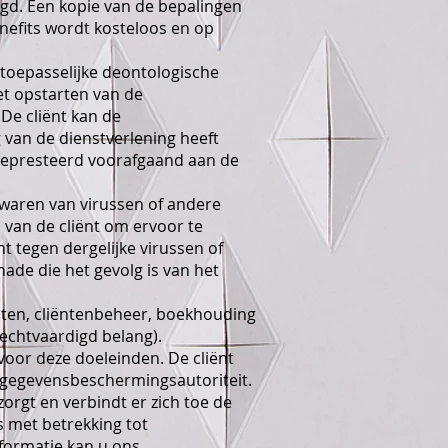
egd. Een kopie van de bepalingen
nefits wordt kosteloos en op
toepasselijke deontologische
t opstarten van de
De cliënt kan de
 van de dienstverlening heeft
 gepresteerd voorafgaand aan de
jwaren van virussen of andere
 van de cliënt om ervoor te
 tegen dergelijke virussen of
ade die het gevolg is van het
ten, cliëntenbeheer, boekhouding
rechtvaardigd belang).
oor deze doeleinden. De cliënt
de gegevensbeschermingsautoriteit.
orgt en verbindt er zich toe de
 met betrekking tot
formatie kan u ons