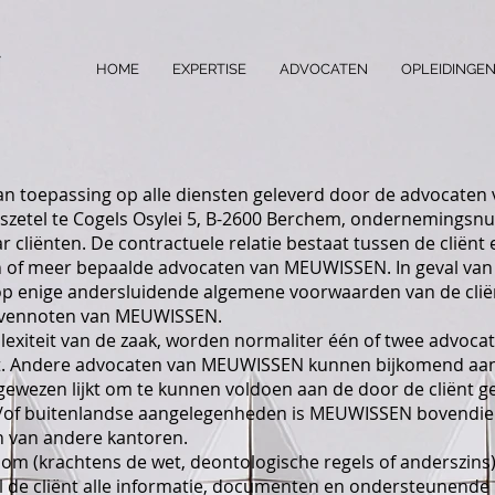
HOME
EXPERTISE
ADVOCATEN
OPLEIDINGEN
an toepassing op alle diensten geleverd door de advocate
etel te Cogels Osylei 5, B-2600 Berchem, ondernemingsn
 cliënten. De contractuele relatie bestaat tussen de cliënt
én of meer bepaalde advocaten van MEUWISSEN. In geval van t
enige andersluidende algemene voorwaarden van de cliënt, 
 vennoten van MEUWISSEN.
lexiteit van de zaak, worden normaliter één of twee advoca
ënt. Andere advocaten van MEUWISSEN kunnen bijkomend a
ewezen lijkt om te kunnen voldoen aan de door de cliënt g
en/of buitenlandse aangelegenheden is MEUWISSEN bovendi
n van andere kantoren.
 (krachtens de wet, deontologische regels of anderszins)
al de cliënt alle informatie, documenten en ondersteunende