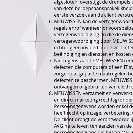
afgesloten, overstijgt de drempels
van deze beroepsaansprakelijkheid
eerste verzoek aan de cliënt verstre
MEUWISSEN kan de vertegenwoordigi
regels en/of wanneer onvoorspelb
vertegenwoordiging en die de dien
vertegenwoordiging door MEUWISSEN 
echter geen invloed op de verbinte
beëindiging en diensten en kosten 
Niettegenstaande MEUWISSEN redelij
defecten die computers of een IT sy
zorgen dat gepaste maatregelen bes
defecten te beschermen. MEUWISSEN 
ontvangen of gebruiken van elekt
MEUWISSEN verzamelt en verwerkt p
en direct marketing (rechtsgronden
Persoonsgegevens worden enkel doo
heeft recht op inzage, verbetering,
De cliënt draagt de verantwoordelij
AVG na te leven ten aanzien van d
persoonsgegevens die hij van MEU