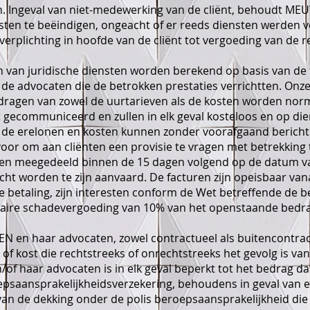
Ingeval van niet-medewerking van de cliënt, behoudt MEU
nsten te beëindigen, ongeacht of er reeds diensten werden v
plichting in hoofde van de cliënt tot vergoeding van de r
 van juridische diensten worden berekend op basis van de t
 de advocaten die de betrokken prestaties verrichtten. Onze
dragen van zowel de uurtarieven als de kosten worden norm
nt gecommuniceerd en zullen in elk geval kosteloos en op die
or de erelonen en kosten kunnen zonder voorafgaand beric
oor om aan cliënten een provisie te vragen met betrekking 
orden meegedeeld binnen de 15 dagen volgend op de datum va
cht worden te zijn aanvaard. De facturen zijn opeisbaar van
ge betaling, zijn interesten conform de Wet betreffende de b
itaire schadevergoeding van 10% van het openstaande bedra
 en haar advocaten, zowel contractueel als buitencontract
 of kost die rechtstreeks of onrechtstreeks het gevolg is va
f haar advocaten is in elk geval beperkt tot het bedrag d
epsaansprakelijkheidsverzekering, behoudens in geval van ee
n de dekking onder de polis beroepsaansprakelijkheid d