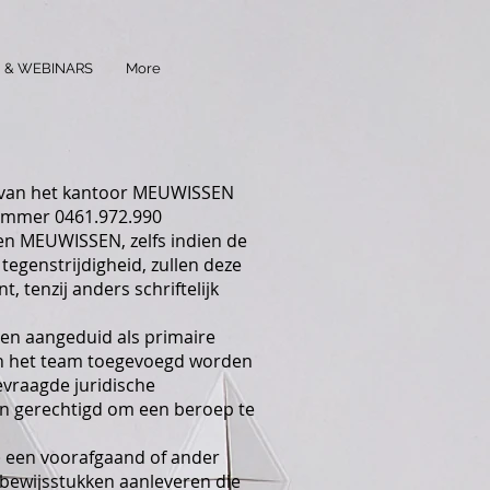
 & WEBINARS
More
n van het kantoor MEUWISSEN
ummer 0461.972.990
 en MEUWISSEN, zelfs indien de
egenstrijdigheid, zullen deze
tenzij anders schriftelijk
ten aangeduid als primaire
an het team toegevoegd worden
evraagde juridische
en gerechtigd om een beroep te
 een voorafgaand of ander
 bewijsstukken aanleveren die