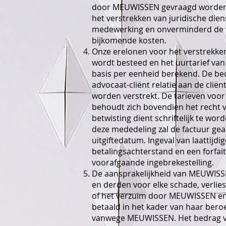
door MEUWISSEN gevraagd worden. 
het verstrekken van juridische die
medewerking en onverminderd de ver
bijkomende kosten.
Onze erelonen voor het verstrekken
wordt besteed en het uurtarief van
basis per eenheid berekend. De be
advocaat-cliënt relatie aan de clië
worden verstrekt. De tarieven vo
behoudt zich bovendien het recht v
betwisting dient schriftelijk te w
deze mededeling zal de factuur gea
uitgiftedatum. Ingeval van laattijdi
betalingsachterstand en een forfa
voorafgaande ingebrekestelling.
De aansprakelijkheid van MEUWISSEN
en derden voor elke schade, verlies
of het verzuim door MEUWISSEN en/o
betaald in het kader van haar bero
vanwege MEUWISSEN. Het bedrag va