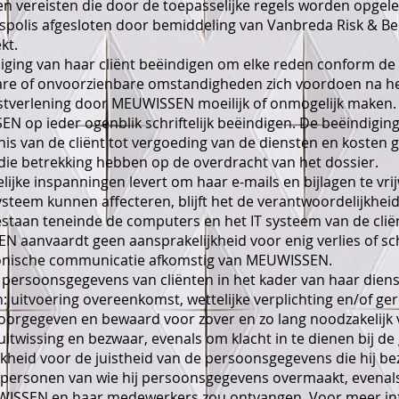
 en vereisten die door de toepasselijke regels worden opgel
spolis afgesloten door bemiddeling van Vanbreda Risk & Be
kt.
ng van haar cliënt beëindigen om elke reden conform de 
are of onvoorzienbare omstandigheden zich voordoen na he
stverlening door MEUWISSEN moeilijk of onmogelijk maken. 
op ieder ogenblik schriftelijk beëindigen. De beëindiging
nis van de cliënt tot vergoeding van de diensten en kosten
die betrekking hebben op de overdracht van het dossier.
ke inspanningen levert om haar e-mails en bijlagen te vri
steem kunnen affecteren, blijft het de verantwoordelijkheid
taan teneinde de computers en het IT systeem van de cliënt
aanvaardt geen aansprakelijkheid voor enig verlies of sch
ronische communicatie afkomstig van MEUWISSEN.
ersoonsgegevens van cliënten in het kader van haar diens
: uitvoering overeenkomst, wettelijke verplichting en/of ge
rgegeven en bewaard voor zover en zo lang noodzakelijk v
 uitwissing en bezwaar, evenals om klacht in te dienen bij 
kheid voor de juistheid van de persoonsgegevens die hij bez
e personen van wie hij persoonsgegevens overmaakt, evenals
WISSEN en haar medewerkers zou ontvangen. Voor meer in